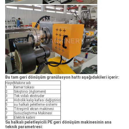
Bu tam geri dönüşüm granülasyon hattı aşağıdakileri içerir:
Hayır
Makine adı
1
Kemer tokası
2
Sıkıştırıcı (Aglomere)
3
Tek vidalı ekstruder
4
Hidrolik kalıp kafası değiştirici
5
su halkalı peletleme sistemi
6
Titreşimli ekran makinesi
7
Susuzlaştırma Makinesi
8
Elektrik kabini
Su halkalı peletleyicili PE geri dönüşüm makinesinin ana
teknik parametresi: