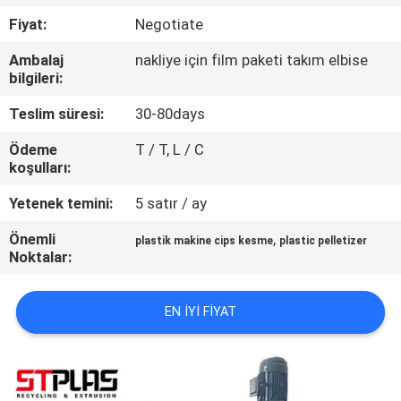
Fiyat:
Negotiate
KALITE
Ambalaj
nakliye için film paketi takım elbise
KONTROL
bilgileri:
Teslim süresi:
30-80days
BIZIMLE
Ödeme
T / T, L / C
ILETIŞIME
koşulları:
GEÇIN
Yetenek temini:
5 satır / ay
Önemli
,
BIR
plastik makine cips kesme
plastic pelletizer
Noktalar:
TEKLIF
ISTEĞI
EN IYI FIYAT
COMPANY
NEWS