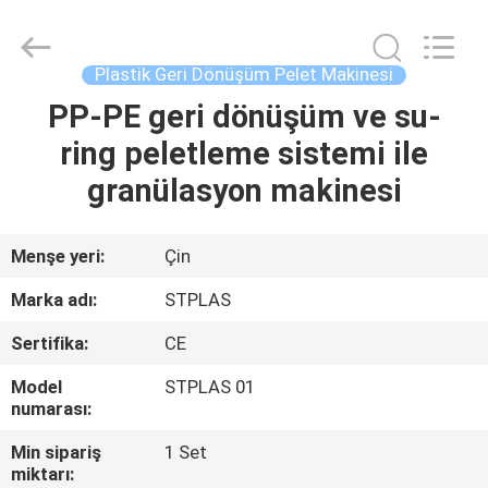
2026
SUZHOU
STPLAS
MACHINERY
CO.,LTD.
Plastik Geri Dönüşüm Pelet Makinesi
All
Rights
PP-PE geri dönüşüm ve su-
EV
Reserved.
ring peletleme sistemi ile
ÜRÜN:%
granülasyon makinesi
S
Menşe yeri:
Çin
VİDEOLAR
Marka adı:
STPLAS
Sertifika:
CE
HAKKIMIZDA
Model
STPLAS 01
numarası:
FABRIKA
Min sipariş
1 Set
TURU
miktarı: