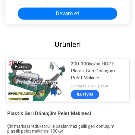
Devam et
Ürünleri
200-300kg/sa HDPE
Plastik Geri Dönüşüm
Pelet Makinesi
Peletleme Hattı
Contact Us MOQ:1 Set
İLETIŞIM
Plastik Geri Dönüşüm Pelet Makinesi
Çin markası redüktörü ile paslanmaz çelik geri dönüşüm
plastik pelet makinesi 100kw