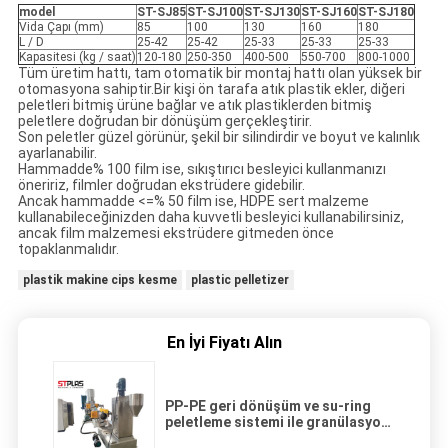
model
ST-SJ85
ST-SJ100
ST-SJ130
ST-SJ160
ST-SJ180
Vida Çapı (mm)
85
100
130
160
180
L / D
25-42
25-42
25-33
25-33
25-33
Kapasitesi (kg / saat)
120-180
250-350
400-500
550-700
800-1000
Tüm üretim hattı, tam otomatik bir montaj hattı olan yüksek bir
otomasyona sahiptir.Bir kişi ön tarafa atık plastik ekler, diğeri
peletleri bitmiş ürüne bağlar ve atık plastiklerden bitmiş
peletlere doğrudan bir dönüşüm gerçekleştirir.
Son peletler güzel görünür, şekil bir silindirdir ve boyut ve kalınlık
ayarlanabilir.
Hammadde% 100 film ise, sıkıştırıcı besleyici kullanmanızı
öneririz, filmler doğrudan ekstrüdere gidebilir.
Ancak hammadde <=% 50 film ise, HDPE sert malzeme
kullanabileceğinizden daha kuvvetli besleyici kullanabilirsiniz,
ancak film malzemesi ekstrüdere gitmeden önce
topaklanmalıdır.
plastik makine cips kesme
plastic pelletizer
En İyi Fiyatı Alın
PP-PE geri dönüşüm ve su-ring
peletleme sistemi ile granülasyon
makinesi