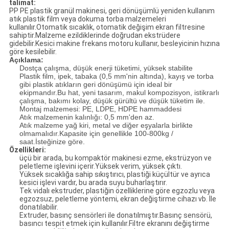
talimat:
PP PE plastik granül makinesi, geri dönüşümlü yeniden kullanım
atık plastik film veya dokuma torba malzemeleri
kullanılır.Otomatik sıcaklık, otomatik değişim ekran filtresine
sahiptir.Malzeme ezildiklerinde doğrudan ekstrüdere
gidebilir.Kesici makine frekans motoru kullanır, besleyicinin hızına
göre kesilebilir.
Açıklama:
Dostça çalışma, düşük enerji tüketimi, yüksek stabilite
Plastik film, ipek, tabaka (0,5 mm'nin altında), kayış ve torba
gibi plastik atıkların geri dönüşümü için ideal bir
ekipmandır.Bu hat, yeni tasarım, makul kompozisyon, istikrarlı
çalışma, bakımı kolay, düşük gürültü ve düşük tüketim ile.
Montaj malzemesi: PE, LDPE, HDPE hammaddesi
Atık malzemenin kalınlığı: 0,5 mm'den az.
Atık malzeme yağ kiri, metal ve diğer eşyalarla birlikte
olmamalıdır.Kapasite için genellikle 100-800kg /
saat.İsteğinize göre.
Özellikleri:
üçü bir arada, bu kompaktör makinesi ezme, ekstrüzyon ve
peletleme işlevini içerir.Yüksek verim, yüksek çıktı.
Yüksek sıcaklığa sahip sıkıştırıcı, plastiği küçültür ve ayrıca
kesici işlevi vardır, bu arada suyu buharlaştırır.
Tek vidalı ekstruder, plastiğin özelliklerine göre egzozlu veya
egzozsuz, peletleme yöntemi, ekran değiştirme cihazı vb. İle
donatılabilir.
Extruder, basınç sensörleri ile donatılmıştır.Basınç sensörü,
basıncı tespit etmek için kullanılır.Filtre ekranını değiştirme